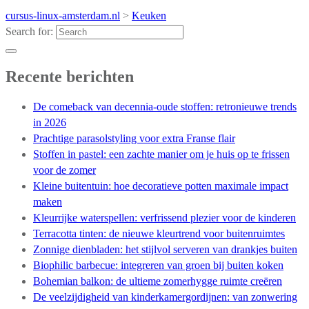
cursus-linux-amsterdam.nl
>
Keuken
Search for:
Recente berichten
De comeback van decennia-oude stoffen: retronieuwe trends
in 2026
Prachtige parasolstyling voor extra Franse flair
Stoffen in pastel: een zachte manier om je huis op te frissen
voor de zomer
Kleine buitentuin: hoe decoratieve potten maximale impact
maken
Kleurrijke waterspellen: verfrissend plezier voor de kinderen
Terracotta tinten: de nieuwe kleurtrend voor buitenruimtes
Zonnige dienbladen: het stijlvol serveren van drankjes buiten
Biophilic barbecue: integreren van groen bij buiten koken
Bohemian balkon: de ultieme zomerhygge ruimte creëren
De veelzijdigheid van kinderkamergordijnen: van zonwering