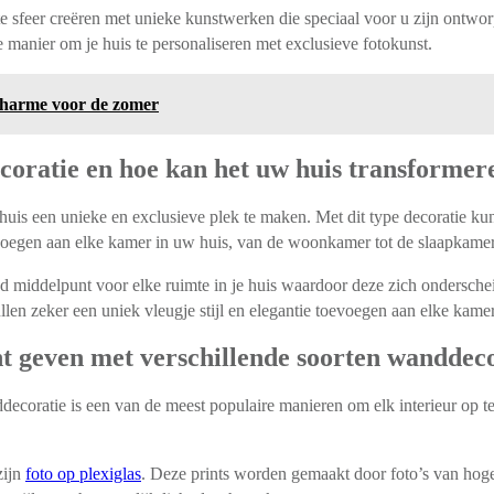
 sfeer creëren met unieke kunstwerken die speciaal voor u zijn ontworpe
 manier om je huis te personaliseren met exclusieve fotokunst.
 charme voor de zomer
coratie en hoe kan het uw huis transformer
huis een unieke en exclusieve plek te maken. Met dit type decoratie k
voegen aan elke kamer in uw huis, van de woonkamer tot de slaapkamer
 middelpunt voor elke ruimte in je huis waardoor deze zich onderscheid
n zeker een uniek vleugje stijl en elegantie toevoegen aan elke kamer 
unt geven met verschillende soorten wanddec
coratie is een van de meest populaire manieren om elk interieur op te f
zijn
foto op plexiglas
. Deze prints worden gemaakt door foto’s van hoge 