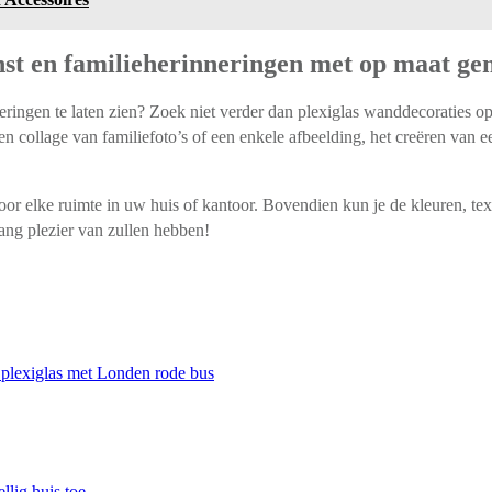
nst en familieherinneringen met op maat ge
ringen te laten zien? Zoek niet verder dan plexiglas wanddecoraties o
 collage van familiefoto’s of een enkele afbeelding, het creëren van 
r elke ruimte in uw huis of kantoor. Bovendien kun je de kleuren, tex
enlang plezier van zullen hebben!
 plexiglas met Londen rode bus
llig huis toe