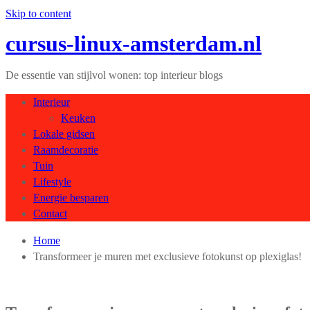
Skip to content
cursus-linux-amsterdam.nl
De essentie van stijlvol wonen: top interieur blogs
Interieur
Keuken
Lokale gidsen
Raamdecoratie
Tuin
Lifestyle
Energie besparen
Contact
Home
Transformeer je muren met exclusieve fotokunst op plexiglas!