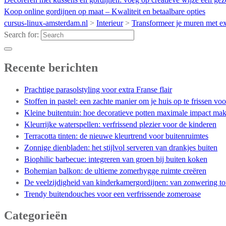
Koop online gordijnen op maat – Kwaliteit en betaalbare opties
cursus-linux-amsterdam.nl
>
Interieur
>
Transformeer je muren met ex
Search for:
Recente berichten
Prachtige parasolstyling voor extra Franse flair
Stoffen in pastel: een zachte manier om je huis op te frissen vo
Kleine buitentuin: hoe decoratieve potten maximale impact ma
Kleurrijke waterspellen: verfrissend plezier voor de kinderen
Terracotta tinten: de nieuwe kleurtrend voor buitenruimtes
Zonnige dienbladen: het stijlvol serveren van drankjes buiten
Biophilic barbecue: integreren van groen bij buiten koken
Bohemian balkon: de ultieme zomerhygge ruimte creëren
De veelzijdigheid van kinderkamergordijnen: van zonwering tot 
Trendy buitendouches voor een verfrissende zomeroase
Categorieën