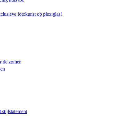
clusieve fotokunst op plexiglas!
or de zomer
ken
stijlstatement