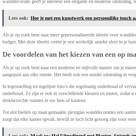
wanddecoratie geeft je interieur een elegante en moderne uitstraling, t
Lees ook:
Hoe je met een kunstwerk een persoonlijke touch aa
Als je op zoek bent naar meer gepersonaliseerde ideeën voor wanddeco
budget. Met deze ideeën creëer je een werkelijk unieke sfeer in je hui
De voordelen van het kiezen van een op maa
Als je op zoek bent naar een moderne en stijlvolle manier om je mure
aangepast aan elke ruimte. Het biedt ook een unieke uitstraling in verg
In tegenstelling tot ingelijste foto’s die regelmatig onderhoud of verv
onderhoud. Ze zijn er ook in verschillende kleuren en maten, zodat u 
drukbezochte ruimtes in uw huis of kantoor.
Tot slot bieden op maat gemaakte plexiglas wanddecoraties een aantrek
zorgt dat elke kamer opvalt, terwijl ze toch licht genoeg zijn voor een
Lees ook:
Maak uw Hal Uitnodigend met Planten, Spiegels en