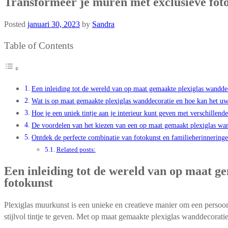
Transformeer je muren met exclusieve foto
Posted
januari 30, 2023
by
Sandra
Table of Contents
Een inleiding tot de wereld van op maat gemaakte plexiglas wanddec
Wat is op maat gemaakte plexiglas wanddecoratie en hoe kan het uw
Hoe je een uniek tintje aan je interieur kunt geven met verschillend
De voordelen van het kiezen van een op maat gemaakt plexiglas wandd
Ontdek de perfecte combinatie van fotokunst en familieherinnering
Related posts:
Een inleiding tot de wereld van op maat g
fotokunst
Plexiglas muurkunst is een unieke en creatieve manier om een persoonlij
stijlvol tintje te geven. Met op maat gemaakte plexiglas wanddecoratie