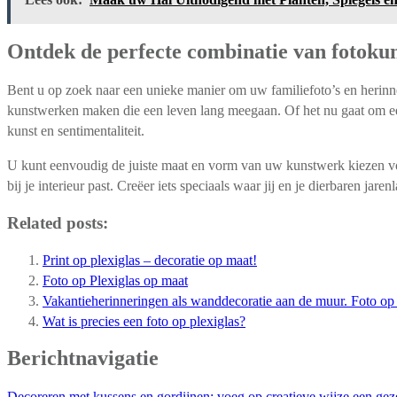
Ontdek de perfecte combinatie van fotoku
Bent u op zoek naar een unieke manier om uw familiefoto’s en herinne
kunstwerken maken die een leven lang meegaan. Of het nu gaat om een
kunst en sentimentaliteit.
U kunt eenvoudig de juiste maat en vorm van uw kunstwerk kiezen voo
bij je interieur past. Creëer iets speciaals waar jij en je dierbaren jar
Related posts:
Print op plexiglas – decoratie op maat!
Foto op Plexiglas op maat
Vakantieherinneringen als wanddecoratie aan de muur. Foto op
Wat is precies een foto op plexiglas?
Berichtnavigatie
Decoreren met kussens en gordijnen: voeg op creatieve wijze een geze