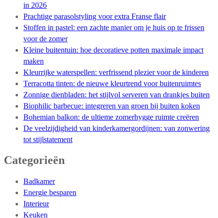
in 2026
Prachtige parasolstyling voor extra Franse flair
Stoffen in pastel: een zachte manier om je huis op te frissen
voor de zomer
Kleine buitentuin: hoe decoratieve potten maximale impact
maken
Kleurrijke waterspellen: verfrissend plezier voor de kinderen
Terracotta tinten: de nieuwe kleurtrend voor buitenruimtes
Zonnige dienbladen: het stijlvol serveren van drankjes buiten
Biophilic barbecue: integreren van groen bij buiten koken
Bohemian balkon: de ultieme zomerhygge ruimte creëren
De veelzijdigheid van kinderkamergordijnen: van zonwering
tot stijlstatement
Categorieën
Badkamer
Energie besparen
Interieur
Keuken