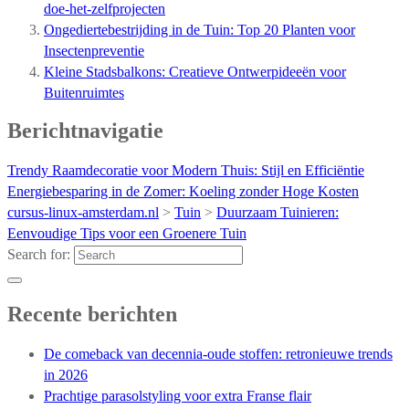
doe-het-zelfprojecten
Ongediertebestrijding in de Tuin: Top 20 Planten voor
Insectenpreventie
Kleine Stadsbalkons: Creatieve Ontwerpideeën voor
Buitenruimtes
Berichtnavigatie
Trendy Raamdecoratie voor Modern Thuis: Stijl en Efficiëntie
Energiebesparing in de Zomer: Koeling zonder Hoge Kosten
cursus-linux-amsterdam.nl
>
Tuin
>
Duurzaam Tuinieren:
Eenvoudige Tips voor een Groenere Tuin
Search for:
Recente berichten
De comeback van decennia-oude stoffen: retronieuwe trends
in 2026
Prachtige parasolstyling voor extra Franse flair