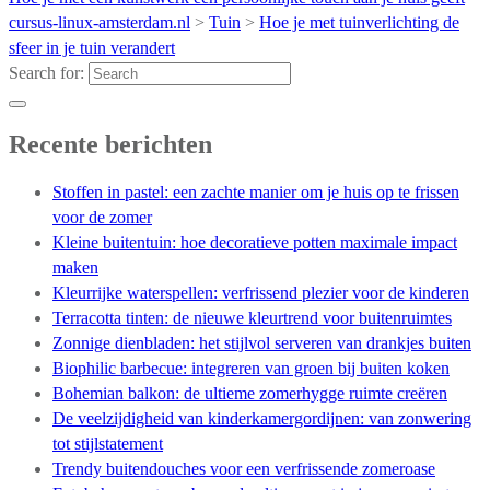
cursus-linux-amsterdam.nl
>
Tuin
>
Hoe je met tuinverlichting de
sfeer in je tuin verandert
Search for:
Recente berichten
Stoffen in pastel: een zachte manier om je huis op te frissen
voor de zomer
Kleine buitentuin: hoe decoratieve potten maximale impact
maken
Kleurrijke waterspellen: verfrissend plezier voor de kinderen
Terracotta tinten: de nieuwe kleurtrend voor buitenruimtes
Zonnige dienbladen: het stijlvol serveren van drankjes buiten
Biophilic barbecue: integreren van groen bij buiten koken
Bohemian balkon: de ultieme zomerhygge ruimte creëren
De veelzijdigheid van kinderkamergordijnen: van zonwering
tot stijlstatement
Trendy buitendouches voor een verfrissende zomeroase